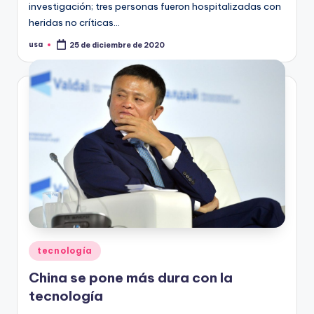
investigación; tres personas fueron hospitalizadas con
heridas no críticas…
usa
25 de diciembre de 2020
Publicado
por
Publicado
tecnología
en
China se pone más dura con la
tecnología