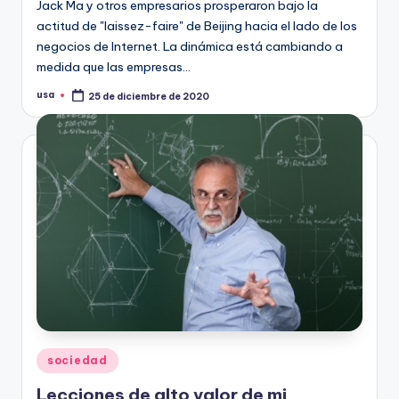
Jack Ma y otros empresarios prosperaron bajo la
actitud de "laissez-faire" de Beijing hacia el lado de los
negocios de Internet. La dinámica está cambiando a
medida que las empresas…
usa
25 de diciembre de 2020
Publicado
por
Publicado
sociedad
en
Lecciones de alto valor de mi