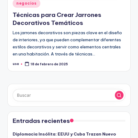
Publicado
negocios
en
Técnicas para Crear Jarrones
Decorativos Temáticos
Los jarrones decorativos son piezas clave en el diseño
de interiores, ya que pueden complementar diferentes
estilos decorativos y servir como elementos centrales
en una habitación. A través de técnicas…
usa
18 de febrero de 2025
Publicado
por
Entradas recientes
Diplomacia Insólita: EEUU y Cuba Trazan Nuevo