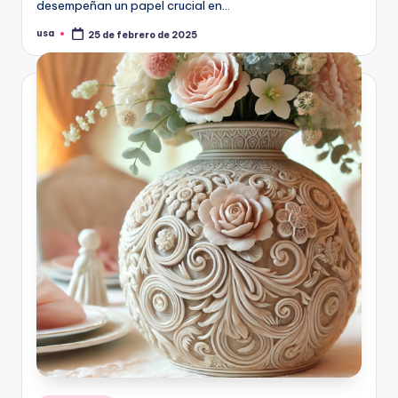
desempeñan un papel crucial en…
usa
25 de febrero de 2025
Publicado
por