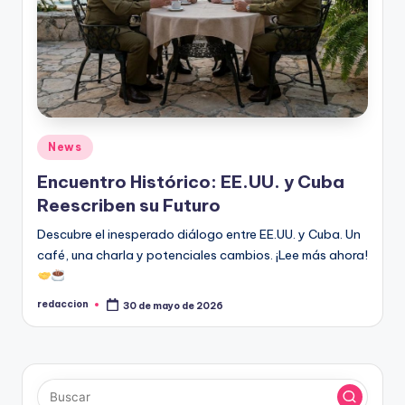
Publicado
News
en
Encuentro Histórico: EE.UU. y Cuba
Reescriben su Futuro
Descubre el inesperado diálogo entre EE.UU. y Cuba. Un
café, una charla y potenciales cambios. ¡Lee más ahora!
redaccion
30 de mayo de 2026
Publicado
por