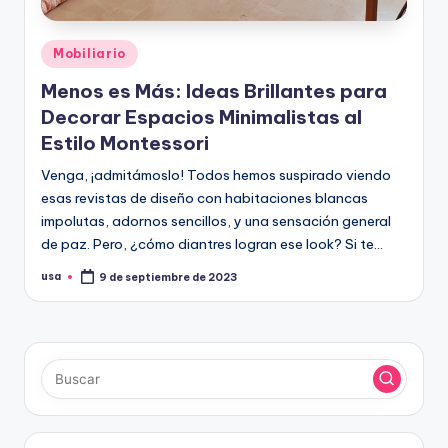
Publicado
Mobiliario
en
Menos es Más: Ideas Brillantes para
Decorar Espacios Minimalistas al
Estilo Montessori
Venga, ¡admitámoslo! Todos hemos suspirado viendo
esas revistas de diseño con habitaciones blancas
impolutas, adornos sencillos, y una sensación general
de paz. Pero, ¿cómo diantres logran ese look? Si te…
usa
9 de septiembre de 2023
Publicado
por