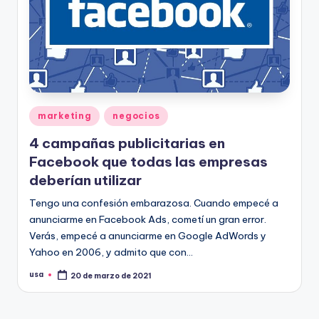
Publicado
marketing
negocios
en
4 campañas publicitarias en
Facebook que todas las empresas
deberían utilizar
Tengo una confesión embarazosa. Cuando empecé a
anunciarme en Facebook Ads, cometí un gran error.
Verás, empecé a anunciarme en Google AdWords y
Yahoo en 2006, y admito que con…
usa
20 de marzo de 2021
Publicado
por