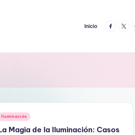
facebook.
twitte
t
Inicio
Publicado
Iluminación
en
La Magia de la Iluminación: Casos