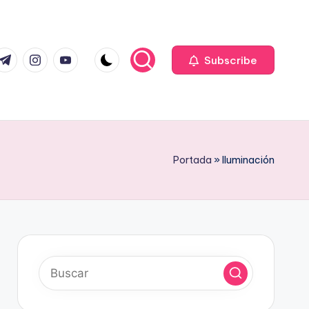
com
r.com
.me
instagram.com
youtube.com
Subscribe
Portada
»
Iluminación