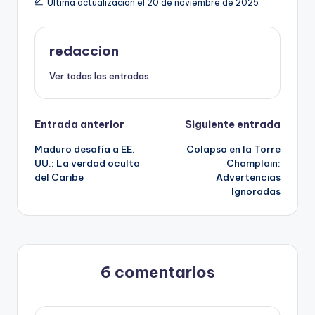
Última actualización el 20 de noviembre de 2025
redaccion
Ver todas las entradas
Navegación
Entrada anterior
Siguiente entrada
Maduro desafía a EE.
Colapso en la Torre
de
UU.: La verdad oculta
Champlain:
del Caribe
Advertencias
entradas
Ignoradas
6 comentarios