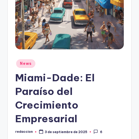
Publicado
News
en
Miami-Dade: El
Paraíso del
Crecimiento
Empresarial
redaccion
3 de septiembre de 2025
6
Publicado
por