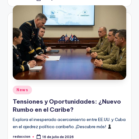
Publicado
por
Publicado
News
en
Tensiones y Oportunidades: ¿Nuevo
Rumbo en el Caribe?
Explora el inesperado acercamiento entre EE.UU. y Cuba
en el ajedrez político caribeño. ¡Descubre más!
redaccion
16 de julio de 2026
Publicado