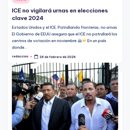
en
ICE no vigilará urnas en elecciones
clave 2024
Estados Unidos y el ICE: Patrullando fronteras, no urnas
El Gobierno de EEUU asegura que el ICE no patrullará los
centros de votación en noviembre
En un país
donde…
redaccion
26 de febrero de 2026
Publicado
por