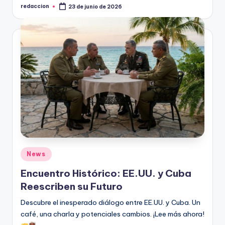
redaccion
23 de junio de 2026
Publicado
por
Publicado
News
en
Encuentro Histórico: EE.UU. y Cuba
Reescriben su Futuro
Descubre el inesperado diálogo entre EE.UU. y Cuba. Un
café, una charla y potenciales cambios. ¡Lee más ahora!