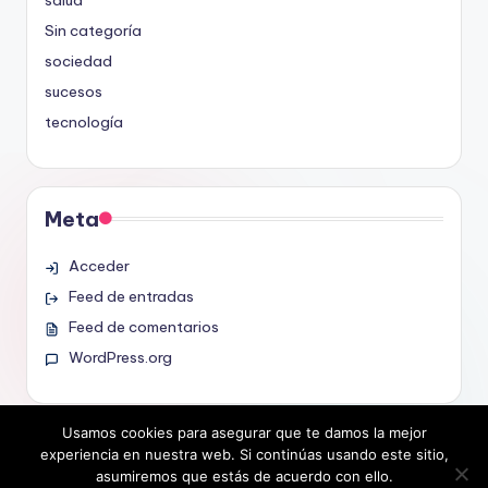
Sin categoría
sociedad
sucesos
tecnología
Meta
Acceder
Feed de entradas
Feed de comentarios
WordPress.org
Usamos cookies para asegurar que te damos la mejor
experiencia en nuestra web. Si continúas usando este sitio,
asumiremos que estás de acuerdo con ello.
Copyright 2026 —
. All rights reserved.