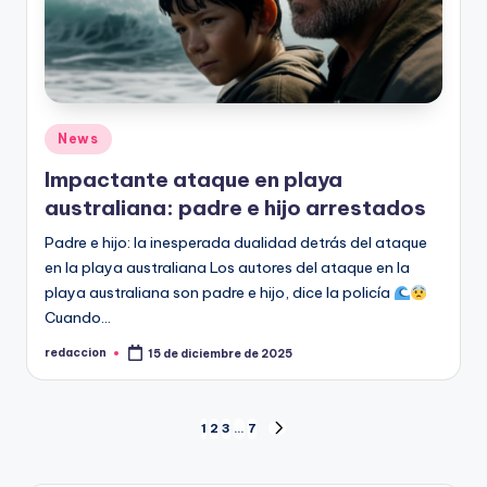
Publicado
News
en
Impactante ataque en playa
australiana: padre e hijo arrestados
Padre e hijo: la inesperada dualidad detrás del ataque
en la playa australiana Los autores del ataque en la
playa australiana son padre e hijo, dice la policía
Cuando…
redaccion
15 de diciembre de 2025
Publicado
por
Paginación
1
2
3
…
7
SIGUIENTE
PÁGINA
de