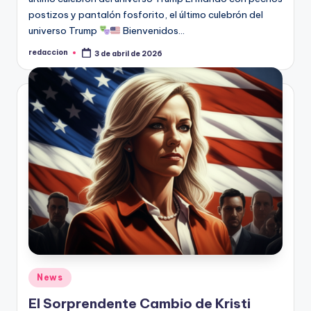
postizos y pantalón fosforito, el último culebrón del
universo Trump
Bienvenidos…
redaccion
3 de abril de 2026
Publicado
por
Publicado
News
en
El Sorprendente Cambio de Kristi