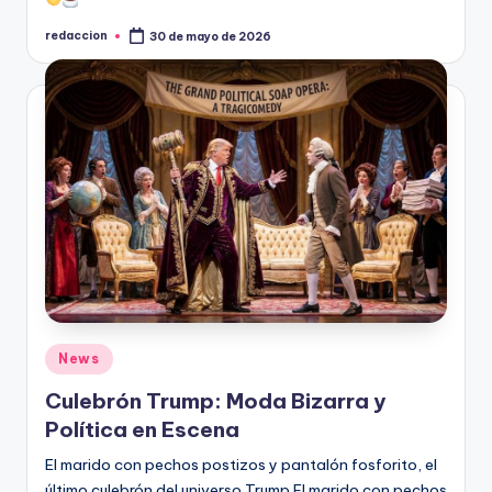
redaccion
30 de mayo de 2026
Publicado
por
Publicado
News
en
Culebrón Trump: Moda Bizarra y
Política en Escena
El marido con pechos postizos y pantalón fosforito, el
último culebrón del universo Trump El marido con pechos