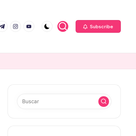
com
r.com
.me
instagram.com
youtube.com
Subscribe