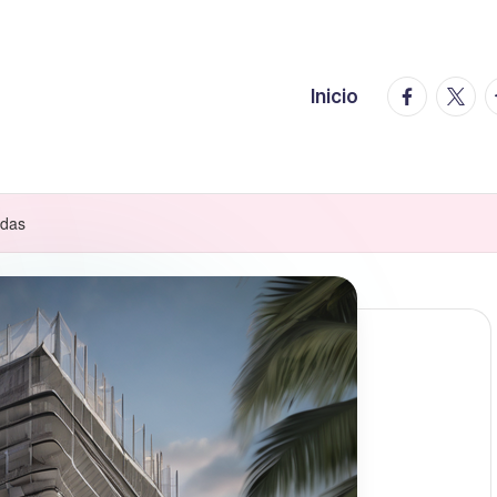
facebook.
twitte
t
Inicio
adas