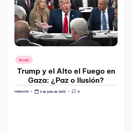
Publicado
News
en
Trump y el Alto el Fuego en
Gaza: ¿Paz o Ilusión?
redaccion
9
2 de julio de 2025
Publicado
por