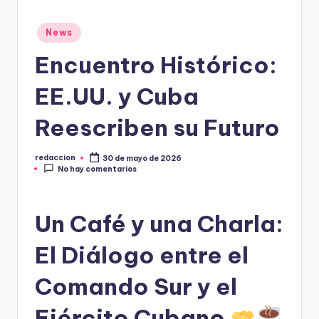
Publicado
News
en
Encuentro Histórico:
EE.UU. y Cuba
Reescriben su Futuro
redaccion
30 de mayo de 2026
Publicado
No hay comentarios
por
Un Café y una Charla:
El Diálogo entre el
Comando Sur y el
Ejército Cubano