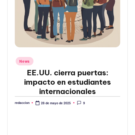
Publicado
News
en
EE.UU. cierra puertas:
impacto en estudiantes
internacionales
redaccion
9
28 de mayo de 2025
Publicado
por