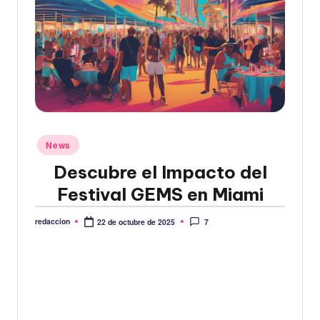
Publicado
News
en
Descubre el Impacto del
Festival GEMS en Miami
redaccion
7
22 de octubre de 2025
Publicado
por