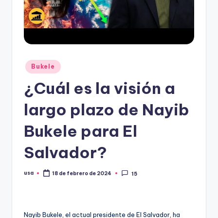
Publicado
Bukele
en
¿Cuál es la visión a
largo plazo de Nayib
Bukele para El
Salvador?
usa
18 de febrero de 2024
15
Publicado
por
Nayib Bukele, el actual presidente de El Salvador, ha