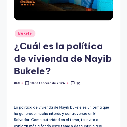
Publicado
Bukele
en
¿Cuál es la política
de vivienda de Nayib
Bukele?
usa
18 de febrero de 2024
10
Publicado
por
La política de vivienda de Nayib Bukele es un tema que
ha generado mucho interés y controversia en El
Salvador. Como autoridad en el tema, te invito a
explorar más a fondo este tema y descubrir lo que