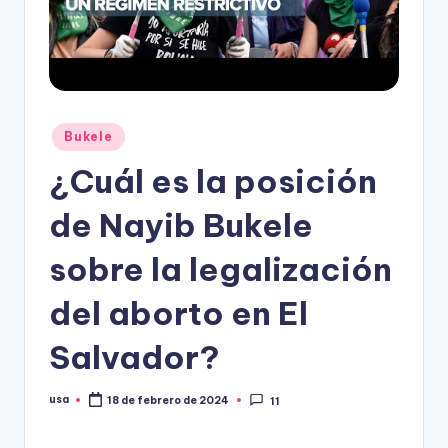
Publicado
Bukele
en
¿Cuál es la posición
de Nayib Bukele
sobre la legalización
del aborto en El
Salvador?
usa
18 de febrero de 2024
11
Publicado
por