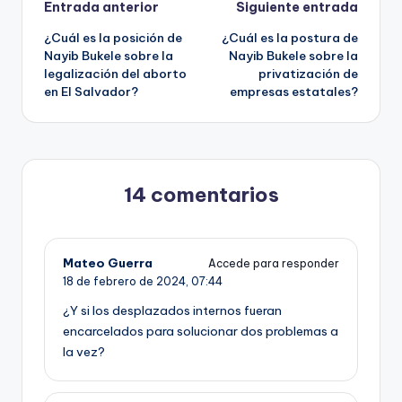
Navegación
Entrada anterior
Siguiente entrada
¿Cuál es la posición de
¿Cuál es la postura de
de
Nayib Bukele sobre la
Nayib Bukele sobre la
legalización del aborto
privatización de
entradas
en El Salvador?
empresas estatales?
14 comentarios
Mateo Guerra
Accede para responder
18 de febrero de 2024,
07:44
¿Y si los desplazados internos fueran
encarcelados para solucionar dos problemas a
la vez?