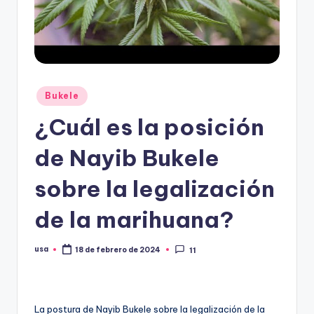
Publicado
Bukele
en
¿Cuál es la posición
de Nayib Bukele
sobre la legalización
de la marihuana?
usa
18 de febrero de 2024
11
Publicado
por
La postura de Nayib Bukele sobre la legalización de la