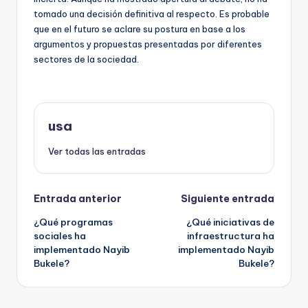
tomado una decisión definitiva al respecto. Es probable
que en el futuro se aclare su postura en base a los
argumentos y propuestas presentadas por diferentes
sectores de la sociedad.
usa
Ver todas las entradas
Navegación
Entrada anterior
Siguiente entrada
¿Qué programas
¿Qué iniciativas de
de
sociales ha
infraestructura ha
implementado Nayib
implementado Nayib
entradas
Bukele?
Bukele?