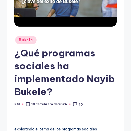
Publicado
Bukele
en
¿Qué programas
sociales ha
implementado Nayib
Bukele?
usa
18 de febrero de 2024
10
Publicado
por
explorando el tema de los programas sociales