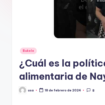
Publicado
Bukele
en
¿Cuál es la políti
alimentaria de Na
usa
18 de febrero de 2024
8
Publicado
por