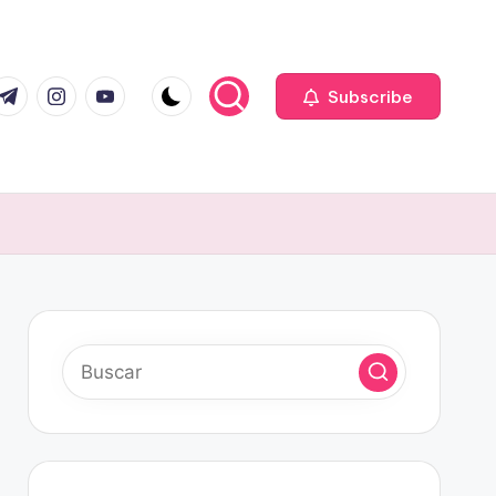
com
r.com
.me
instagram.com
youtube.com
Subscribe