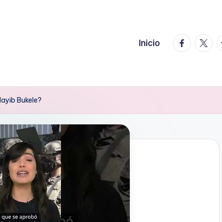
facebook.
twitte
t
Inicio
Nayib Bukele?