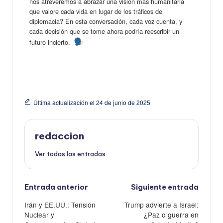
nos atreveremos a abrazar una visión más humanitaria
que valore cada vida en lugar de los tráficos de
diplomacia? En esta conversación, cada voz cuenta, y
cada decisión que se tome ahora podría reescribir un
futuro incierto.
Última actualización el 24 de junio de 2025
redaccion
Ver todas las entradas
Navegación
Entrada anterior
Siguiente entrada
de
Irán y EE.UU.: Tensión
Trump advierte a Israel:
entradas
Nuclear y
¿Paz o guerra en