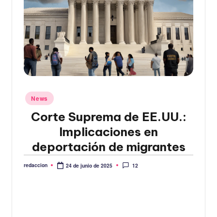
Publicado
News
en
Corte Suprema de EE.UU.:
Implicaciones en
deportación de migrantes
redaccion
12
24 de junio de 2025
Publicado
por