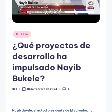
Publicado
Bukele
en
¿Qué proyectos de
desarrollo ha
impulsado Nayib
Bukele?
usa
18 de febrero de 2024
7
Publicado
por
Nayib Bukele, el actual presidente de El Salvador, ha