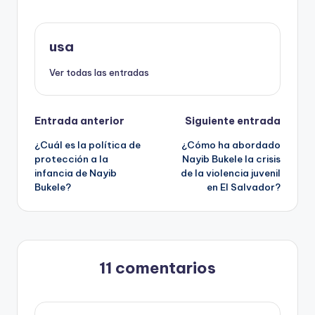
usa
Ver todas las entradas
Navegación
Entrada anterior
Siguiente entrada
¿Cuál es la política de
¿Cómo ha abordado
de
protección a la
Nayib Bukele la crisis
infancia de Nayib
de la violencia juvenil
entradas
Bukele?
en El Salvador?
11 comentarios