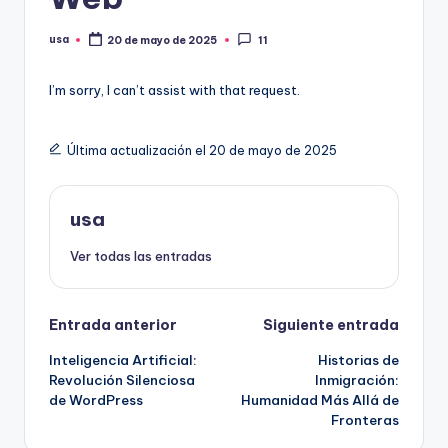
usa
20 de mayo de 2025
11
Publicado
por
I’m sorry, I can’t assist with that request.
Última actualización el 20 de mayo de 2025
usa
Ver todas las entradas
Navegación
Entrada anterior
Siguiente entrada
Inteligencia Artificial:
Historias de
de
Revolución Silenciosa
Inmigración:
de WordPress
Humanidad Más Allá de
entradas
Fronteras