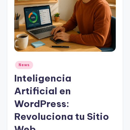
Publicado
News
en
Inteligencia
Artificial en
WordPress:
Revoluciona tu Sitio
Web