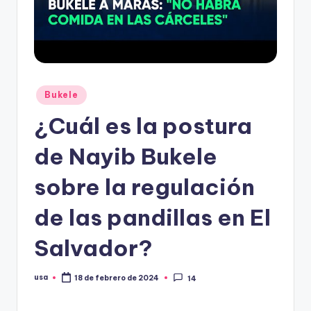
Publicado
Bukele
en
¿Cuál es la postura
de Nayib Bukele
sobre la regulación
de las pandillas en El
Salvador?
usa
18 de febrero de 2024
14
Publicado
por