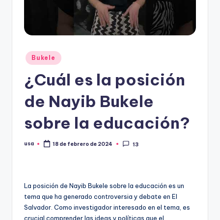
Publicado
Bukele
en
¿Cuál es la posición
de Nayib Bukele
sobre la educación?
usa
18 de febrero de 2024
13
Publicado
por
La posición de Nayib Bukele sobre la educación es un
tema que ha generado controversia y debate en El
Salvador. Como investigador interesado en el tema, es
crucial comprender las ideas y políticas que el