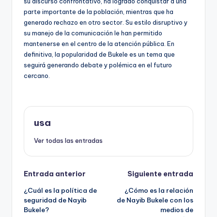
su discurso confrontativo, ha logrado conquistar a una
parte importante de la población, mientras que ha
generado rechazo en otro sector. Su estilo disruptivo y
su manejo de la comunicación le han permitido
mantenerse en el centro de la atención pública. En
definitiva, la popularidad de Bukele es un tema que
seguirá generando debate y polémica en el futuro
cercano.
usa
Ver todas las entradas
Navegación
Entrada anterior
Siguiente entrada
¿Cuál es la política de
¿Cómo es la relación
de
seguridad de Nayib
de Nayib Bukele con los
Bukele?
medios de
entradas