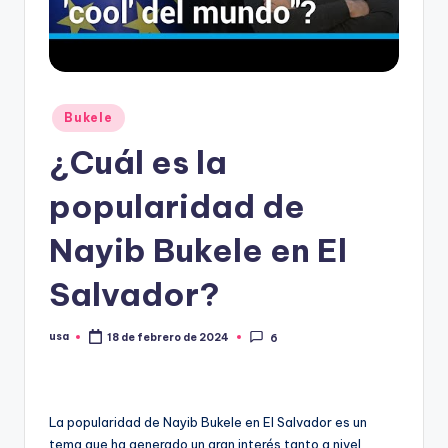
Publicado
Bukele
en
¿Cuál es la
popularidad de
Nayib Bukele en El
Salvador?
usa
18 de febrero de 2024
6
Publicado
por
La popularidad de Nayib Bukele en El Salvador es un
tema que ha generado un gran interés tanto a nivel