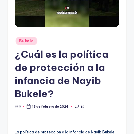
Publicado
Bukele
en
¿Cuál es la política
de protección a la
infancia de Nayib
Bukele?
usa
18 de febrero de 2024
12
Publicado
por
La política de protección a la infancia de Nayib Bukele