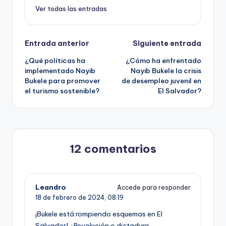
Ver todas las entradas
Navegación
Entrada anterior
Siguiente entrada
¿Qué políticas ha
¿Cómo ha enfrentado
de
implementado Nayib
Nayib Bukele la crisis
Bukele para promover
de desempleo juvenil en
entradas
el turismo sostenible?
El Salvador?
12 comentarios
Leandro
Accede para responder
18 de febrero de 2024,
08:19
¡Bukele está rompiendo esquemas en El
Salvador! ¿Revolución o dictadura