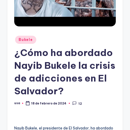
Publicado
Bukele
en
¿Cómo ha abordado
Nayib Bukele la crisis
de adicciones en El
Salvador?
usa
18 de febrero de 2024
12
Publicado
por
Nayib Bukele, el presidente de El Salvador, ha abordado